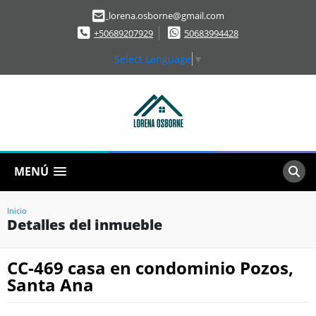
lorena.osborne@gmail.com
+50689207929
50683994428
Select Language
▼
MENÚ
Inicio
Detalles del inmueble
CC-469 casa en condominio Pozos,
Santa Ana