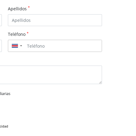
*
Apellidos
*
Teléfono
▼
iarias
acidad