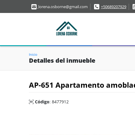
lorena.osborne@gmail.com
+50689207929
Inicio
Detalles del inmueble
AP-651 Apartamento amoblad
Código
: 8477912