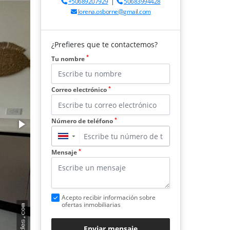
+50689207929
|
50683994428
lorena.osborne@gmail.com
¿Prefieres que te contactemos?
*
Tu nombre
*
Correo electrónico
*
Número de teléfono
▼
*
Mensaje
Acepto recibir información sobre
ofertas inmobiliarias
Enviar mensaje