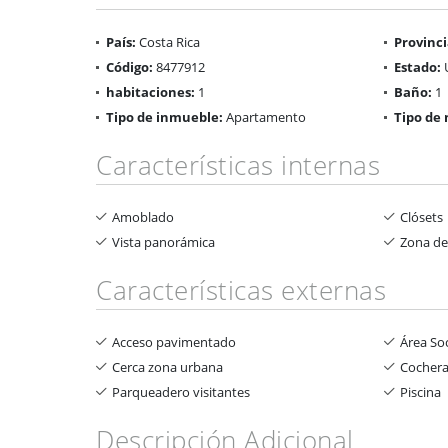
País:
Costa Rica
Provinci
Código:
8477912
Estado:
habitaciones:
1
Baño:
1
Tipo de inmueble:
Apartamento
Tipo de 
Características internas
Amoblado
Clósets
Vista panorámica
Zona de
Características externas
Acceso pavimentado
Área Soc
Cerca zona urbana
Cochera
Parqueadero visitantes
Piscina
Descripción Adicional