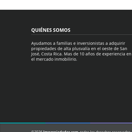
QUIÉNES SOMOS
Ayudamos a familias e inversionistas a adquirir
propiedades de alta plusvalía en el oeste de San
José, Costa Rica. Mas de 10 años de experiencia en
el mercado inmobilirio.
©2026
lmpropiedades.com
, todos los derechos reservados.