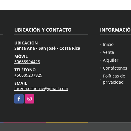
UBICACIÓN Y CONTACTO
INFORMACI
UBICACIÓN
Inicio
Santa Ana - San José - Costa Rica
Venta
MÓVIL
Alquiler
50683994428
Contáctenos
TELÉFONO
+50689207929
Políticas de
privacidad
EMAIL
lorena.osborne@gmail.com
Facebook
Instagram