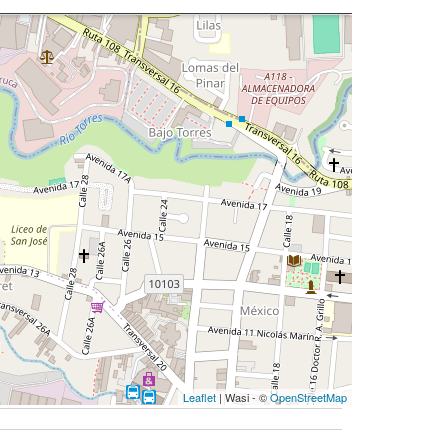
Leaflet
| Wasi - ©
OpenStreetMap