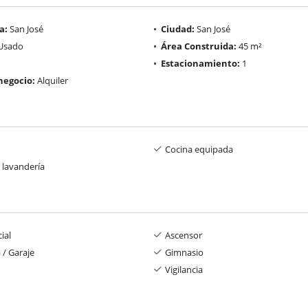
a:
San José
Ciudad:
San José
Usado
Área Construida:
45 m²
Estacionamiento:
1
negocio:
Alquiler
Cocina equipada
 lavandería
ial
Ascensor
 / Garaje
Gimnasio
Vigilancia