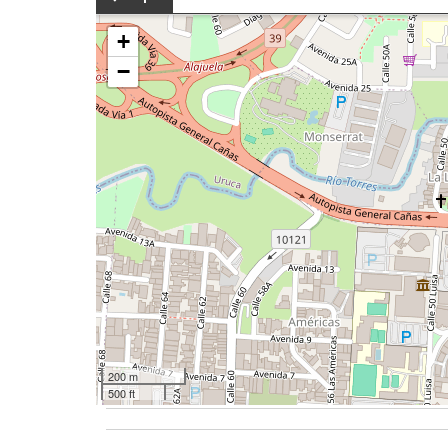
+
−
200 m
500 ft