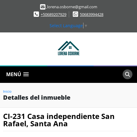
lorena.osborne@gmail.com
+50689207929
50683994428
Select Language
▼
MENÚ
Inicio
Detalles del inmueble
CI-231 Casa independiente San
Rafael, Santa Ana