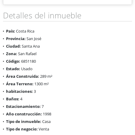
Detalles del inmueble
País:
Costa Rica
Provincia:
San José
Ciudad:
Santa Ana
Zona:
San Rafael
Código:
6851180
Estado:
Usado
Área Construida:
289 m²
Área Terreno:
1300 m²
habitaciones:
3
Baños:
4
Estacionamiento:
7
Año construcción:
1998
Tipo de inmueble:
Casa
Tipo de negocio:
Venta