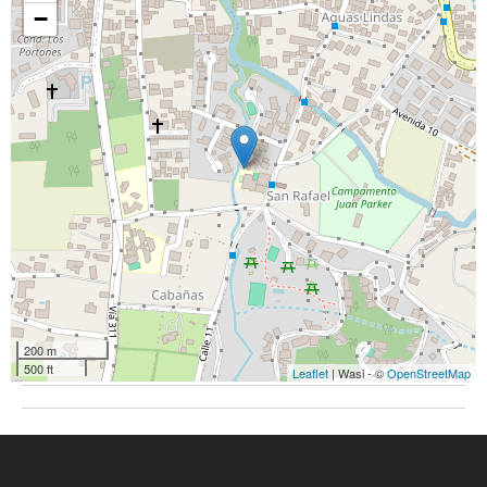
−
200 m
500 ft
Leaflet
| Wasi - ©
OpenStreetMap