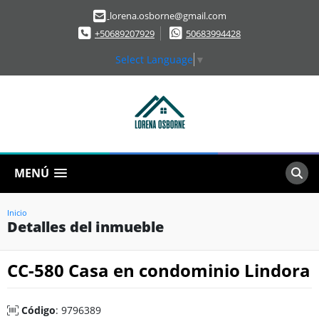
lorena.osborne@gmail.com
+50689207929
50683994428
Select Language
▼
MENÚ
Inicio
Detalles del inmueble
CC-580 Casa en condominio Lindora
Código
: 9796389