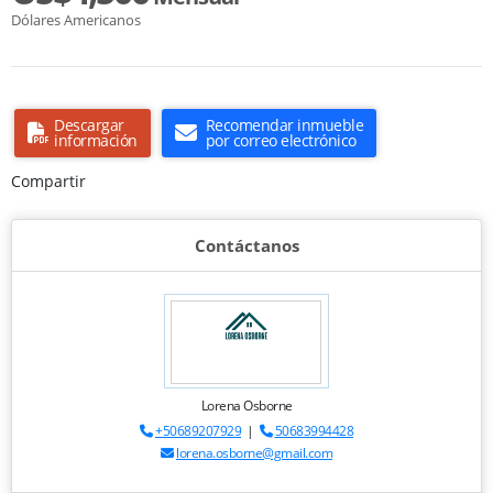
Dólares Americanos
Descargar
Recomendar inmueble
información
por correo electrónico
Compartir
Contáctanos
Lorena Osborne
+50689207929
|
50683994428
lorena.osborne@gmail.com