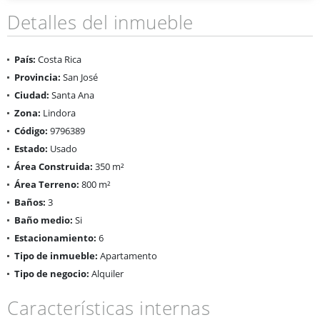
Detalles del inmueble
País:
Costa Rica
Provincia:
San José
Ciudad:
Santa Ana
Zona:
Lindora
Código:
9796389
Estado:
Usado
Área Construida:
350 m²
Área Terreno:
800 m²
Baños:
3
Baño medio:
Si
Estacionamiento:
6
Tipo de inmueble:
Apartamento
Tipo de negocio:
Alquiler
Características internas