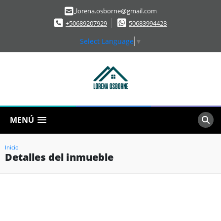
lorena.osborne@gmail.com
+50689207929
50683994428
Select Language
▼
MENÚ
Inicio
Detalles del inmueble