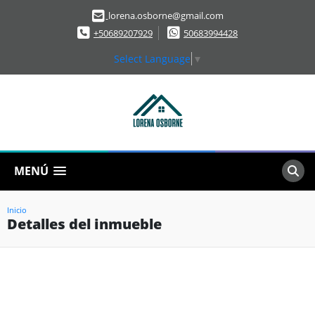
lorena.osborne@gmail.com
+50689207929
50683994428
Select Language
▼
MENÚ
Inicio
Detalles del inmueble