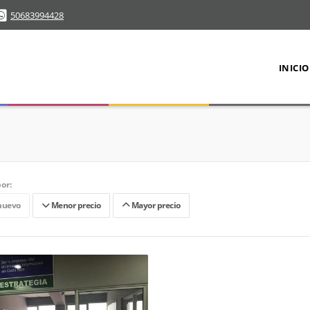
50683994428
INICIO
or:
nuevo
Menor precio
Mayor precio