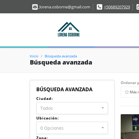
lorena.osborne@gmail.com
+50689207929
Inicio
Búsqueda avanzada
Búsqueda avanzada
Ordenar p
BÚSQUEDA AVANZADA
Más 
Ciudad:
Todos
Ubicación:
0 Opciones
Zona: