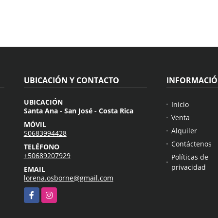
UBICACIÓN Y CONTACTO
INFORMACI
UBICACIÓN
Inicio
Santa Ana - San José - Costa Rica
Venta
MÓVIL
Alquiler
50683994428
Contáctenos
TELÉFONO
+50689207929
Políticas de
privacidad
EMAIL
lorena.osborne@gmail.com
Facebook
Instagram