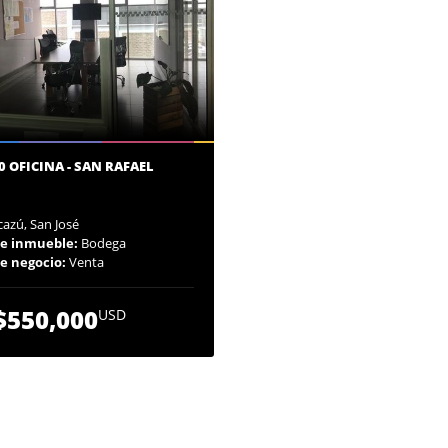
0 OFICINA - SAN RAFAEL
azú, San José
de inmueble:
Bodega
de negocio:
Venta
$550,000
USD