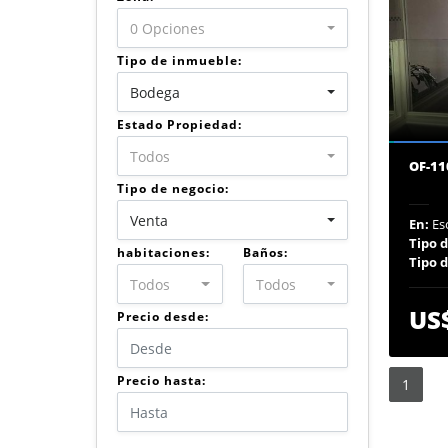
0 Opciones
Tipo de inmueble:
Bodega
Estado Propiedad:
Todos
OF-11
Tipo de negocio:
Venta
En:
Esc
Tipo 
habitaciones:
Baños:
Tipo 
Todos
Todos
US
Precio desde:
Precio hasta:
1