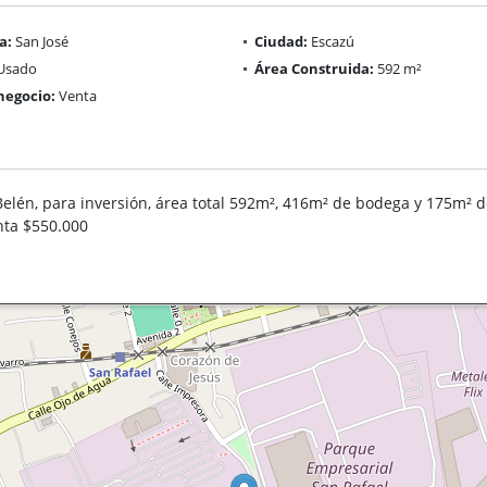
a:
San José
Ciudad:
Escazú
Usado
Área Construida:
592 m²
negocio:
Venta
elén, para inversión, área total 592m², 416m² de bodega y 175m² d
enta $550.000