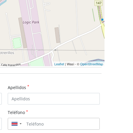
Leaflet
| Wasi - ©
OpenStreetMap
*
Apellidos
*
Teléfono
▼