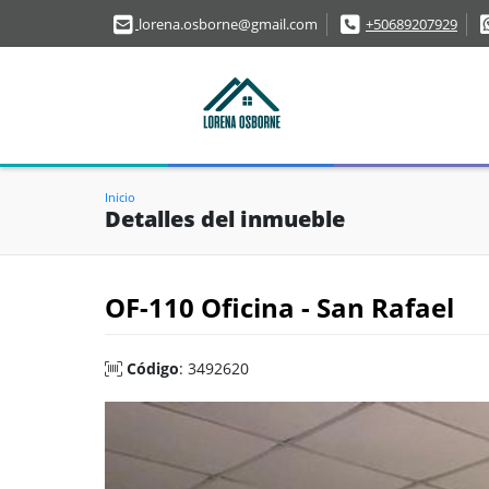
lorena.osborne@gmail.com
+50689207929
Inicio
Detalles del inmueble
OF-110 Oficina - San Rafael
Código
: 3492620