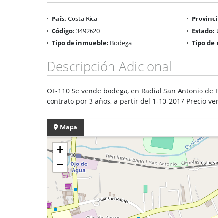
País:
Costa Rica
Provinci
Código:
3492620
Estado:
Tipo de inmueble:
Bodega
Tipo de 
Descripción Adicional
OF-110 Se vende bodega, en Radial San Antonio de B
contrato por 3 años, a partir del 1-10-2017 Precio v
Mapa
+
−