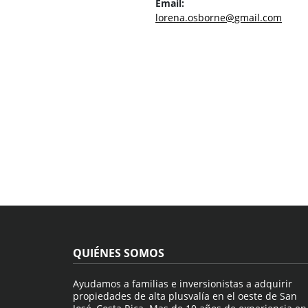
Email:
lorena.osborne@gmail.com
QUIÉNES SOMOS
Ayudamos a familias e inversionistas a adquirir
propiedades de alta plusvalía en el oeste de San