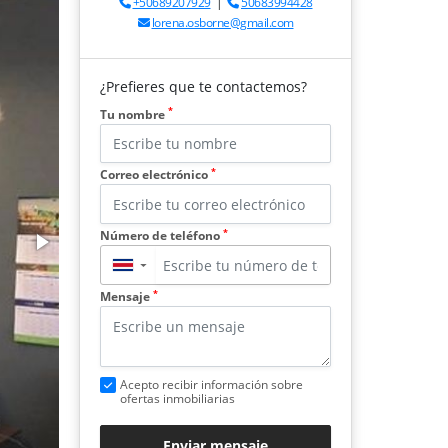
+50689207929
|
50683994428
lorena.osborne@gmail.com
¿Prefieres que te contactemos?
*
Tu nombre
*
Correo electrónico
*
Número de teléfono
▼
*
Mensaje
Acepto recibir información sobre
ofertas inmobiliarias
Enviar mensaje