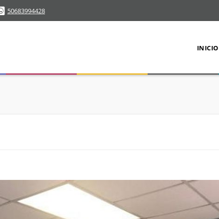
50683994428
INICIO