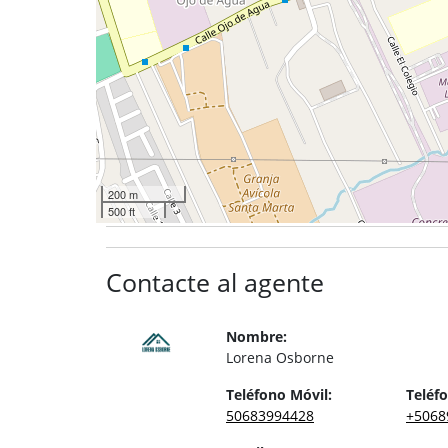
200 m
500 ft
Contacte al agente
Nombre:
Lorena Osborne
Teléfono Móvil:
Teléfo
50683994428
+5068