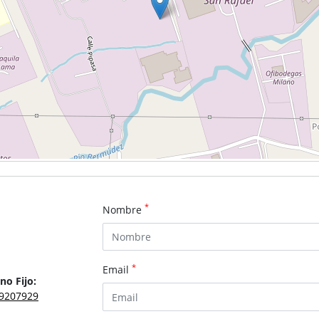
*
Nombre
*
Email
no Fijo:
9207929