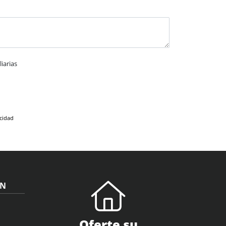
iarias
acidad
ÓN
Oferte su