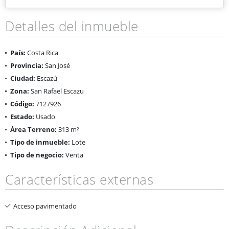
Detalles del inmueble
País:
Costa Rica
Provincia:
San José
Ciudad:
Escazú
Zona:
San Rafael Escazu
Código:
7127926
Estado:
Usado
Área Terreno:
313 m²
Tipo de inmueble:
Lote
Tipo de negocio:
Venta
Características externas
Acceso pavimentado