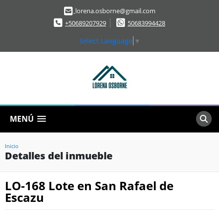
lorena.osborne@gmail.com
+50689207929
50683994428
Select Language
▼
MENÚ
Inicio
Detalles del inmueble
LO-168 Lote en San Rafael de
Escazu