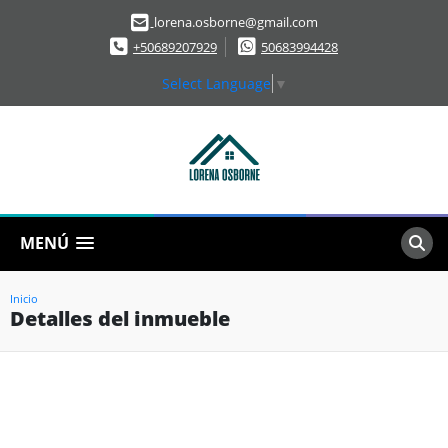
lorena.osborne@gmail.com
+50689207929
50683994428
Select Language
▼
MENÚ
Inicio
Detalles del inmueble