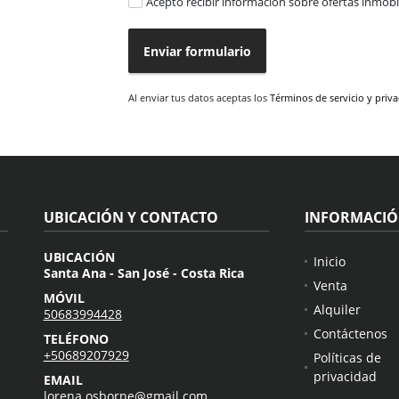
Acepto recibir información sobre ofertas inmobil
Enviar formulario
Al enviar tus datos aceptas los
Términos de servicio y priv
UBICACIÓN Y CONTACTO
INFORMACI
UBICACIÓN
Inicio
Santa Ana - San José - Costa Rica
Venta
MÓVIL
Alquiler
50683994428
Contáctenos
TELÉFONO
+50689207929
Políticas de
privacidad
EMAIL
lorena.osborne@gmail.com