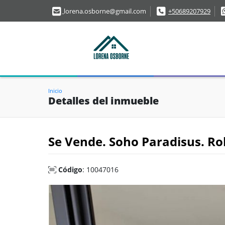
lorena.osborne@gmail.com
+50689207929
Inicio
Detalles del inmueble
Se Vende. Soho Paradisus. R
Código
: 10047016