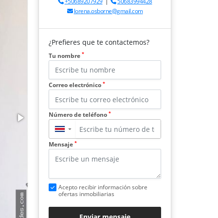
+50689207929
|
50683994428
lorena.osborne@gmail.com
¿Prefieres que te contactemos?
*
Tu nombre
*
Correo electrónico
*
Número de teléfono
▼
*
Mensaje
Acepto recibir información sobre
ofertas inmobiliarias
Enviar mensaje