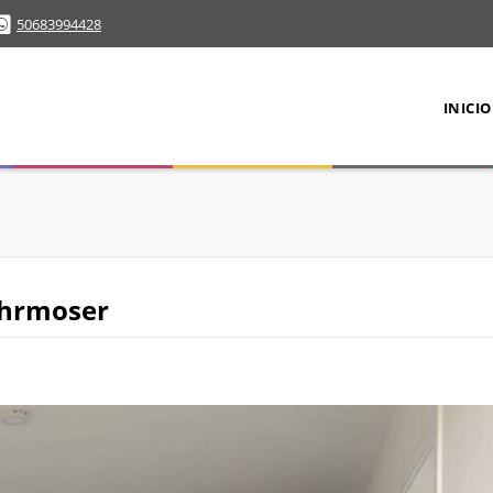
50683994428
INICIO
ohrmoser