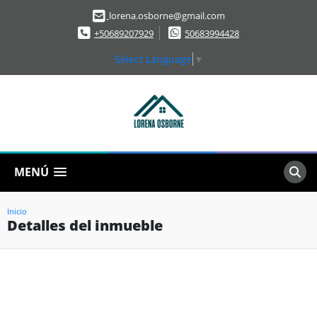
lorena.osborne@gmail.com
+50689207929
50683994428
Select Language
▼
MENÚ
Inicio
Detalles del inmueble