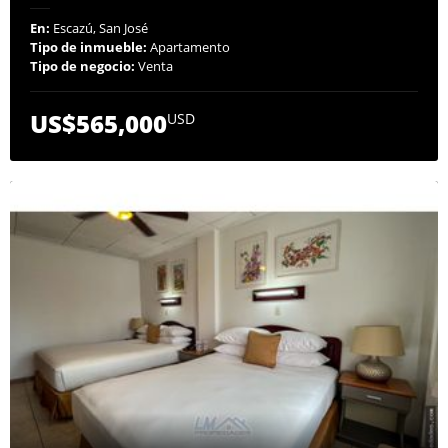
En:
Escazú, San José
Tipo de inmueble:
Apartamento
Tipo de negocio:
Venta
US$565,000
USD