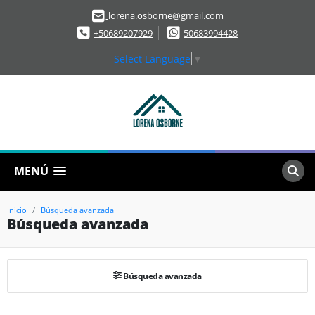
lorena.osborne@gmail.com
+50689207929
50683994428
Select Language
▼
MENÚ
Inicio
Búsqueda avanzada
Búsqueda avanzada
Búsqueda avanzada