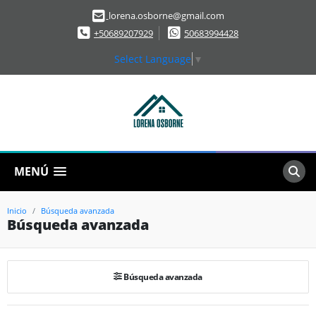
lorena.osborne@gmail.com
+50689207929
50683994428
Select Language
▼
MENÚ
Inicio
Búsqueda avanzada
Búsqueda avanzada
Búsqueda avanzada