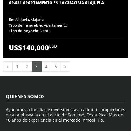
AP-631 APARTAMENTO EN LA GUÁCIMA ALAJUELA
En:
Alajuela, Alajuela
Tipo de inmueble:
Apartamento
Tipo de negocio:
Venta
US$140,000
USD
Anterior
Siguiente
«
1
2
3
4
5
»
QUIÉNES SOMOS
Ayudamos a familias e inversionistas a adquirir propiedades
de alta plusvalía en el oeste de San José, Costa Rica. Mas de
10 años de experiencia en el mercado inmobilirio.