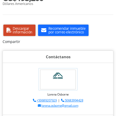
Dólares Americanos
Descargar
Recomendar inmueble
información
por correo electrónico
Compartir
Contáctanos
Lorena Osborne
+50689207929
|
50683994428
lorena.osborne@gmail.com