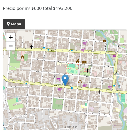
Precio por m² $600 total $193.200
Mapa
+
−