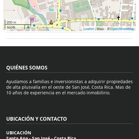
200 m
500 ft
Leaflet
| Wasi - ©
OpenStreetMap
QUIÉNES SOMOS
Ayudamos a familias e inversionistas a adquirir propiedades
de alta plusvalía en el oeste de San José, Costa Rica. Mas de
10 años de experiencia en el mercado inmobilirio.
UBICACIÓN Y CONTACTO
UBICACIÓN
Santa Ana - San José - Costa Rica