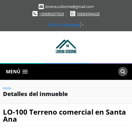
lorena.osborne@gmail.com
+50689207929
50683994428
Select Language
▼
MENÚ
Inicio
Detalles del inmueble
LO-100 Terreno comercial en Santa
Ana