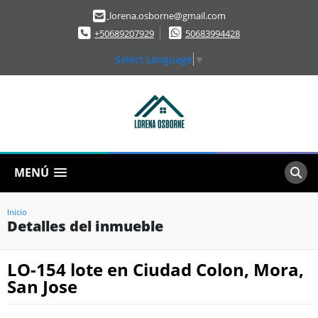
lorena.osborne@gmail.com
+50689207929
50683994428
Select Language
▼
MENÚ
Inicio
Detalles del inmueble
LO-154 lote en Ciudad Colon, Mora,
San Jose