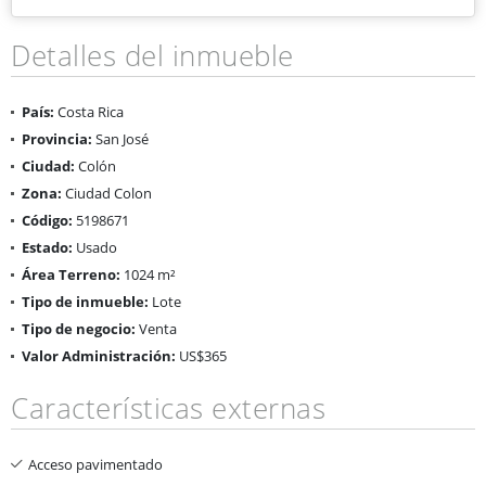
Detalles del inmueble
País:
Costa Rica
Provincia:
San José
Ciudad:
Colón
Zona:
Ciudad Colon
Código:
5198671
Estado:
Usado
Área Terreno:
1024 m²
Tipo de inmueble:
Lote
Tipo de negocio:
Venta
Valor Administración:
US$365
Características externas
Acceso pavimentado