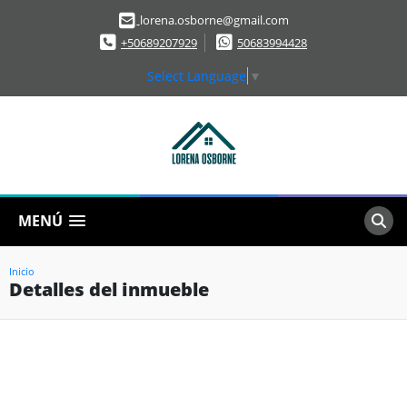
lorena.osborne@gmail.com
+50689207929
50683994428
Select Language
▼
MENÚ
Inicio
Detalles del inmueble