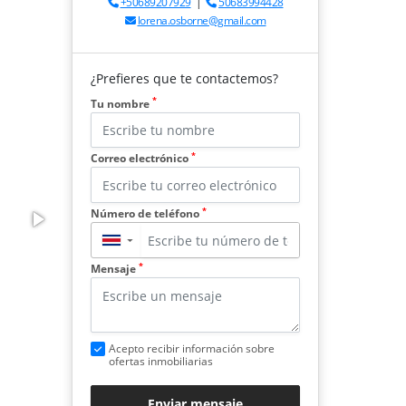
+50689207929
|
50683994428
lorena.osborne@gmail.com
¿Prefieres que te contactemos?
*
Tu nombre
*
Correo electrónico
*
Número de teléfono
▼
*
Mensaje
Acepto recibir información sobre
ofertas inmobiliarias
Enviar mensaje