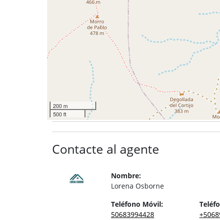
200 m
500 ft
Contacte al agente
Nombre:
Lorena Osborne
Teléfono Móvil:
Teléfo
50683994428
+5068