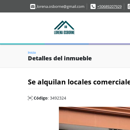
lorena.osborne@gmail.com
+50689207929
Inicio
Detalles del inmueble
Se alquilan locales comercia
Código
: 3492324