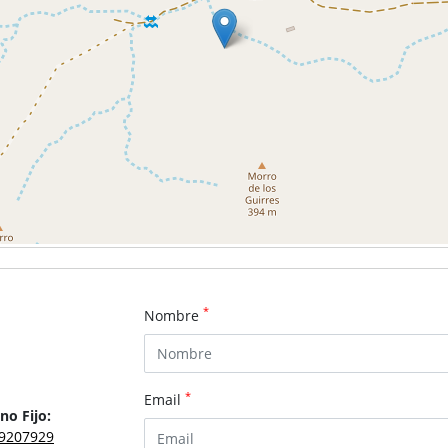
*
Nombre
*
Email
no Fijo:
9207929