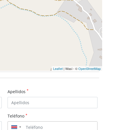
Leaflet
| Wasi - ©
OpenStreetMap
*
Apellidos
*
Teléfono
▼