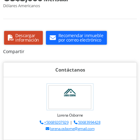
Dólares Americanos
Descargar
Recomendar inmueble
información
por correo electrónico
Compartir
Contáctanos
Lorena Osborne
+50689207929
|
50683994428
lorena.osborne@gmail.com