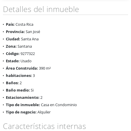
Detalles del inmueble
País:
Costa Rica
Provincia:
San José
Ciudad:
Santa Ana
Zona:
Santana
Código:
9277322
Estado:
Usado
Área Construida:
390 m²
habitaciones:
3
Baños:
2
Baño medio:
Si
Estacionamiento:
2
Tipo de inmueble:
Casa en Condominio
Tipo de negocio:
Alquiler
Características internas