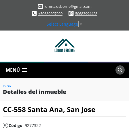
lorena.osborne@gmail.com
+50689207929
50683994428
Select Language
▼
MENÚ
Inicio
Detalles del inmueble
CC-558 Santa Ana, San Jose
Código
: 9277322