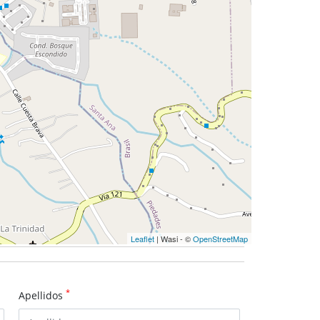
Leaflet
| Wasi - ©
OpenStreetMap
*
Apellidos