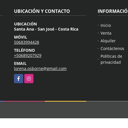
UBICACIÓN Y CONTACTO
INFORMACI
UBICACIÓN
Inicio
Santa Ana - San José - Costa Rica
Venta
MÓVIL
Alquiler
50683994428
Contáctenos
TELÉFONO
+50689207929
Políticas de
privacidad
EMAIL
lorena.osborne@gmail.com
Facebook
Instagram