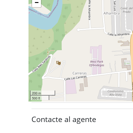
−
200 m
500 ft
Contacte al agente