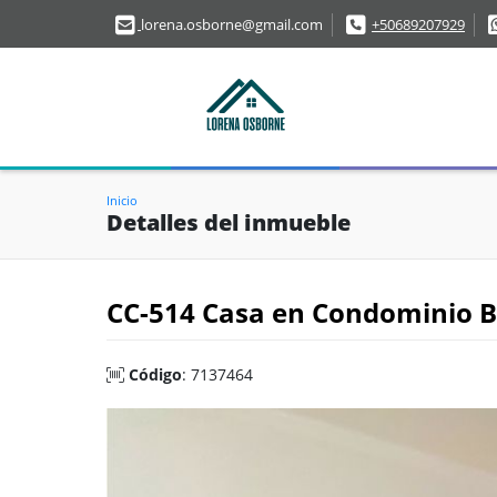
lorena.osborne@gmail.com
+50689207929
Inicio
Detalles del inmueble
CC-514 Casa en Condominio B
Código
: 7137464