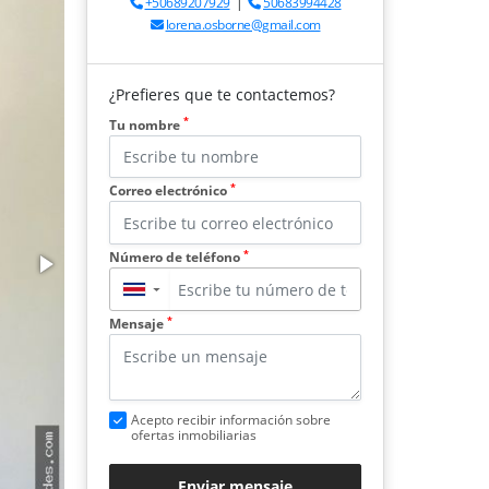
+50689207929
|
50683994428
lorena.osborne@gmail.com
¿Prefieres que te contactemos?
*
Tu nombre
*
Correo electrónico
*
Número de teléfono
▼
*
Mensaje
Acepto recibir información sobre
ofertas inmobiliarias
Enviar mensaje