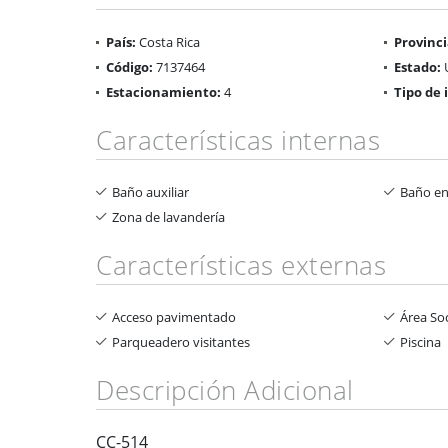
País:
Costa Rica
Provinci
Código:
7137464
Estado:
Estacionamiento:
4
Tipo de
Características internas
Baño auxiliar
Baño en
Zona de lavandería
Características externas
Acceso pavimentado
Área Soc
Parqueadero visitantes
Piscina
Descripción Adicional
CC-514