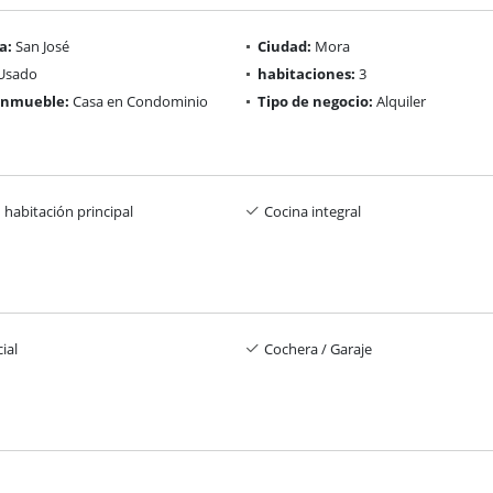
a:
San José
Ciudad:
Mora
Usado
habitaciones:
3
 inmueble:
Casa en Condominio
Tipo de negocio:
Alquiler
 habitación principal
Cocina integral
ial
Cochera / Garaje