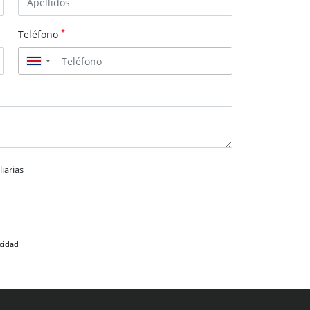
*
Teléfono
▼
iarias
acidad