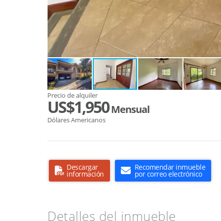
Precio de alquiler
US$1,950
Mensual
Dólares Americanos
Descargar
Recomendar inmueble
información
por correo electrónico
Detalles del inmueble