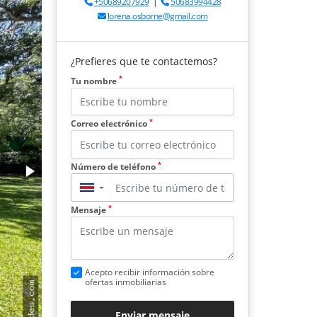
+50689207929
|
50683994428
lorena.osborne@gmail.com
¿Prefieres que te contactemos?
*
Tu nombre
*
Correo electrónico
*
Número de teléfono
▼
*
Mensaje
Acepto recibir información sobre
ofertas inmobiliarias
Enviar mensaje