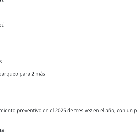
o.
bú
s
rqueo para 2 más
o preventivo en el 2025 de tres vez en el año, con un 
ua