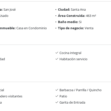
a:
San José
Ciudad:
Santa Ana
Usado
Área Construida:
463 m²
Baño medio:
Si
 inmueble:
Casa en Condominio
Tipo de negocio:
Venta
Cocina integral
idad
Habitación servicio
ial
Barbacoa / Parrilla / Quincho
dero visitantes
Patio
ia
Garita de Entrada