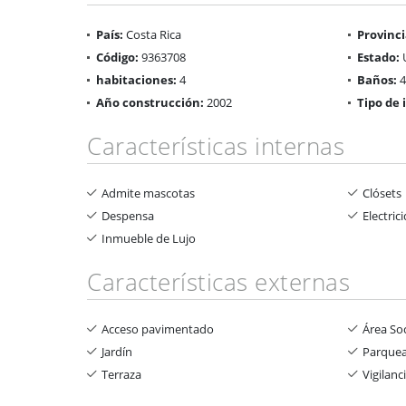
País:
Costa Rica
Provinci
Código:
9363708
Estado:
habitaciones:
4
Baños:
4
Año construcción:
2002
Tipo de
Características internas
Admite mascotas
Clósets
Despensa
Electric
Inmueble de Lujo
Características externas
Acceso pavimentado
Área Soc
Jardín
Parquea
Terraza
Vigilanc