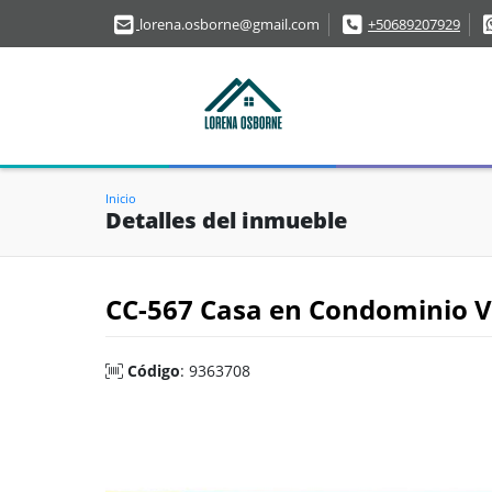
lorena.osborne@gmail.com
+50689207929
Inicio
Detalles del inmueble
CC-567 Casa en Condominio Va
Código
: 9363708