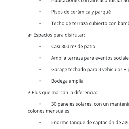
• Habitaciones con aire acondicionad
• Pisos de cerámica y parqué
• Techo de terraza cubierto con bam
🌿
Espacios para disfrutar:
• Casi 800 m² de patio
• Amplia terraza para eventos sociale
• Garage techado para 3 vehículos + pa
• Bodega amplia
⚡
Plus que marcan la diferencia:
• 30 paneles solares, con un mantenimient
colones mensuales.
• Enorme tanque de captación de ag