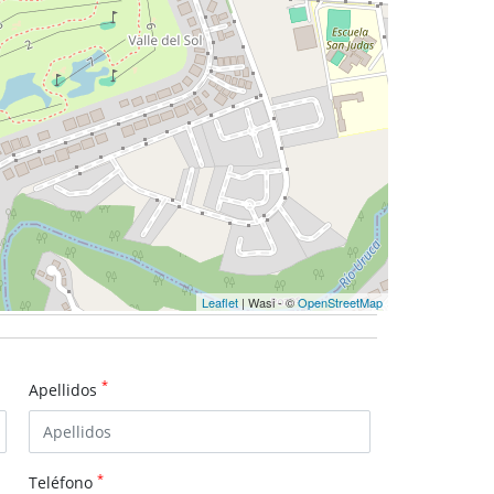
Leaflet
| Wasi - ©
OpenStreetMap
*
Apellidos
*
Teléfono