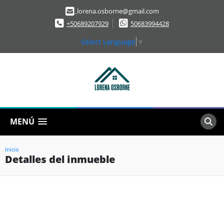
lorena.osborne@gmail.com
+50689207929
50683994428
Select Language
▼
MENÚ
Inicio
Detalles del inmueble