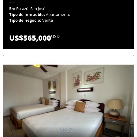
En:
Escazú, San José
Tipo de inmueble:
Apartamento
Tipo de negocio:
Venta
US$565,000
USD