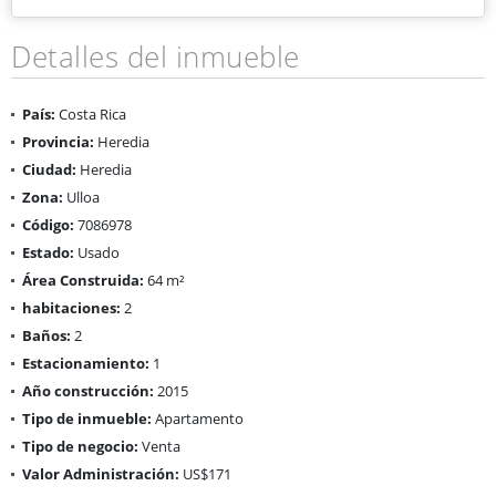
Detalles del inmueble
País:
Costa Rica
Provincia:
Heredia
Ciudad:
Heredia
Zona:
Ulloa
Código:
7086978
Estado:
Usado
Área Construida:
64 m²
habitaciones:
2
Baños:
2
Estacionamiento:
1
Año construcción:
2015
Tipo de inmueble:
Apartamento
Tipo de negocio:
Venta
Valor Administración:
US$171