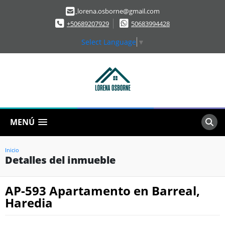
lorena.osborne@gmail.com
+50689207929
50683994428
Select Language
▼
MENÚ
Inicio
Detalles del inmueble
AP-593 Apartamento en Barreal,
Haredia