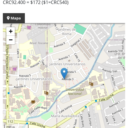
CRC92.400 = $172 ($1=CRC540)
Mapa
+
−
200 m