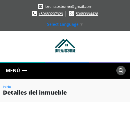
lorena.osborne@gmail.com
+50689207929
50683994428
Select Language
▼
MENÚ
Inicio
Detalles del inmueble