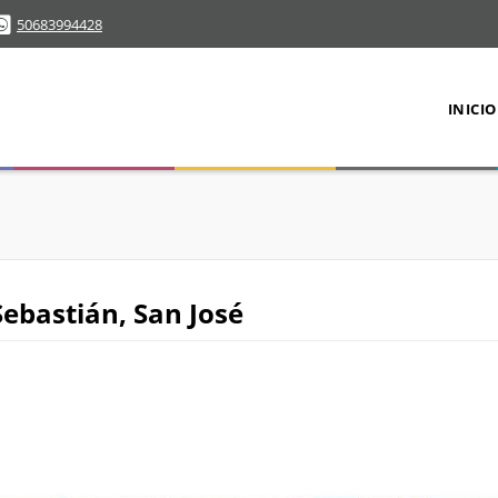
50683994428
INICIO
ebastián, San José