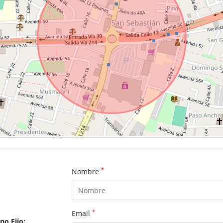
*
Nombre
*
Email
no Fijo: