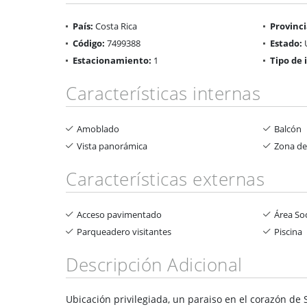
País:
Costa Rica
Provinci
Código:
7499388
Estado:
Estacionamiento:
1
Tipo de
Características internas
Amoblado
Balcón
Vista panorámica
Zona de
Características externas
Acceso pavimentado
Área Soc
Parqueadero visitantes
Piscina
Descripción Adicional
Ubicación privilegiada, un paraiso en el corazón de