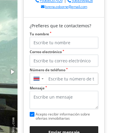
+50689207929
|
50683994428
lorena.osborne@gmail.com
¿Prefieres que te contactemos?
*
Tu nombre
*
Correo electrónico
*
Número de teléfono
▼
*
Mensaje
Acepto recibir información sobre
ofertas inmobiliarias
Enviar mensaje