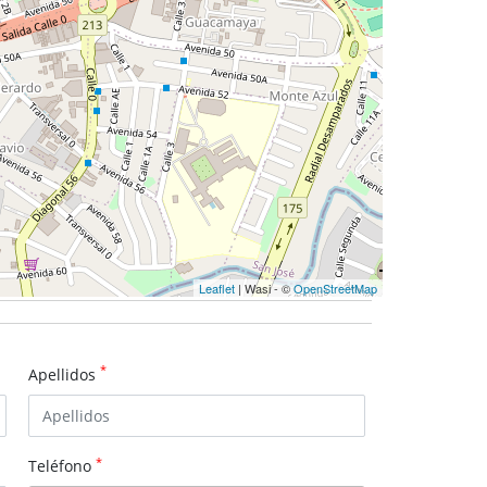
Leaflet
| Wasi - ©
OpenStreetMap
*
Apellidos
*
Teléfono