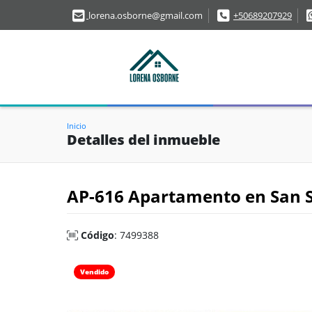
lorena.osborne@gmail.com
+50689207929
Inicio
Detalles del inmueble
AP-616 Apartamento en San S
Código
: 7499388
Vendido