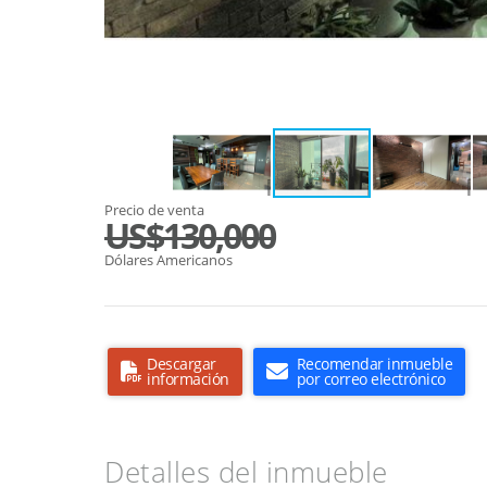
Precio de venta
US$130,000
Dólares Americanos
Descargar
Recomendar inmueble
información
por correo electrónico
Detalles del inmueble