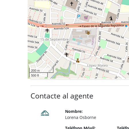
200 m
500 ft
Contacte al agente
Nombre:
Lorena Osborne
Teléfono Móvil:
Teléfo