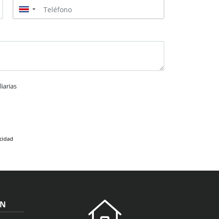
▼
iarias
acidad
ÓN