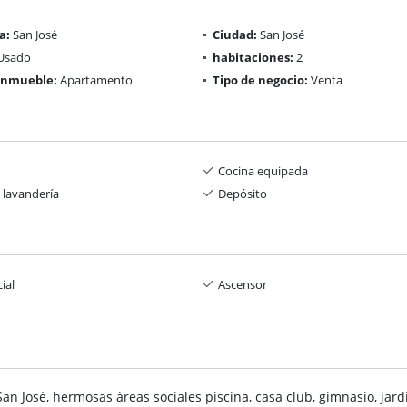
a:
San José
Ciudad:
San José
Usado
habitaciones:
2
 inmueble:
Apartamento
Tipo de negocio:
Venta
Cocina equipada
 lavandería
Depósito
ial
Ascensor
 San José, hermosas áreas sociales piscina, casa club, gimnasio, j