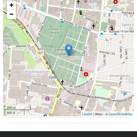
+
−
200 m
500 ft
Leaflet
| Wasi - ©
OpenStreetMap