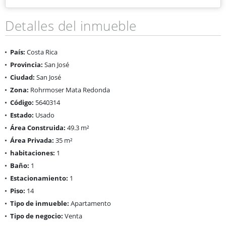
Detalles del inmueble
País:
Costa Rica
Provincia:
San José
Ciudad:
San José
Zona:
Rohrmoser Mata Redonda
Código:
5640314
Estado:
Usado
Área Construida:
49.3 m²
Área Privada:
35 m²
habitaciones:
1
Baño:
1
Estacionamiento:
1
Piso:
14
Tipo de inmueble:
Apartamento
Tipo de negocio:
Venta