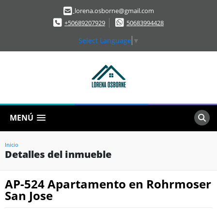
lorena.osborne@gmail.com
+50689207929
50683994428
Select Language
▼
MENÚ
Inicio
Detalles del inmueble
AP-524 Apartamento en Rohrmoser
San Jose