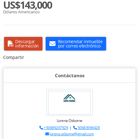
US$143,000
Dólares Americanos
Descargar
Recomendar inmueble
información
por correo electrónico
Compartir
Contáctanos
Lorena Osborne
+50689207929
|
50683994428
lorena.osborne@gmail.com