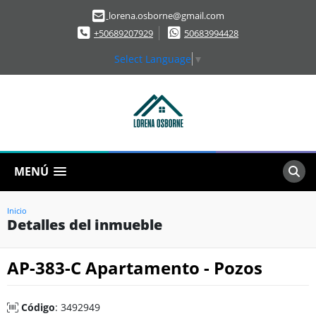
lorena.osborne@gmail.com
+50689207929
50683994428
Select Language
▼
MENÚ
Inicio
Detalles del inmueble
AP-383-C Apartamento - Pozos
Código
: 3492949