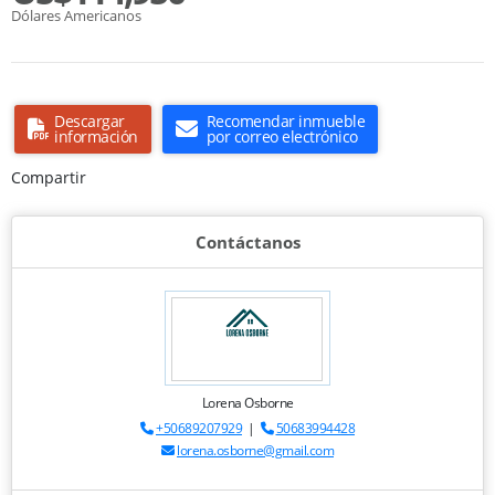
Dólares Americanos
Descargar
Recomendar inmueble
información
por correo electrónico
Compartir
Contáctanos
Lorena Osborne
+50689207929
|
50683994428
lorena.osborne@gmail.com