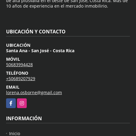
de alta plusvalía en el oeste de San José, Costa Rica. Mas de
10 años de experiencia en el mercado inmobilirio.
UBICACIÓN Y CONTACTO
UBICACIÓN
Santa Ana - San José - Costa Rica
MÓVIL
50683994428
TELÉFONO
+50689207929
EMAIL
lorena.osborne@gmail.com
Facebook
Instagram
INFORMACIÓN
Inicio