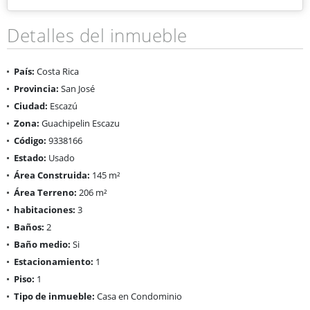
Detalles del inmueble
País:
Costa Rica
Provincia:
San José
Ciudad:
Escazú
Zona:
Guachipelin Escazu
Código:
9338166
Estado:
Usado
Área Construida:
145 m²
Área Terreno:
206 m²
habitaciones:
3
Baños:
2
Baño medio:
Si
Estacionamiento:
1
Piso:
1
Tipo de inmueble:
Casa en Condominio