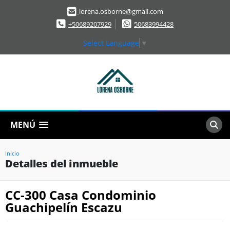
lorena.osborne@gmail.com
+50689207929
50683994428
Select Language
▼
MENÚ
Inicio
Detalles del inmueble
CC-300 Casa Condominio
Guachipelín Escazu