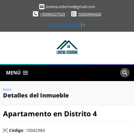
lorena.osborne@gmail.com
+50689207929
50683994428
Select Language
▼
MENÚ
Inicio
Detalles del inmueble
Apartamento en Distrito 4
Código
: 10042984