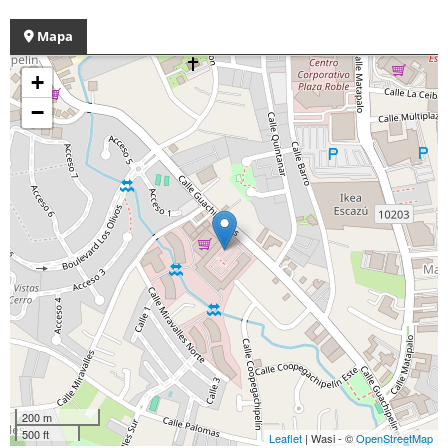
Mapa
+
−
200 m
500 ft
Leaflet
| Wasi - ©
OpenStreetMap