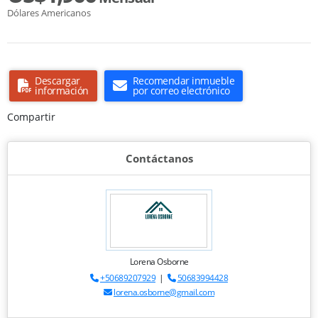
Dólares Americanos
Descargar
Recomendar inmueble
información
por correo electrónico
Compartir
Contáctanos
Lorena Osborne
+50689207929
|
50683994428
lorena.osborne@gmail.com